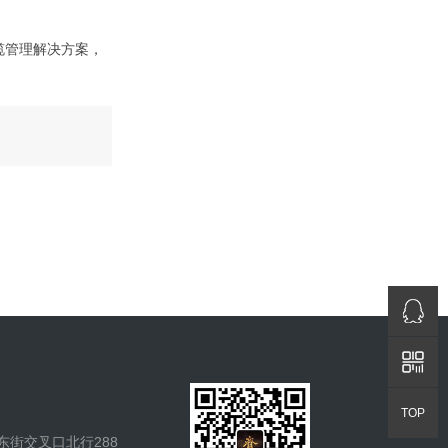
缆管理解决方案，
QQ咨询
返回顶部
TOP
街交叉口北行288