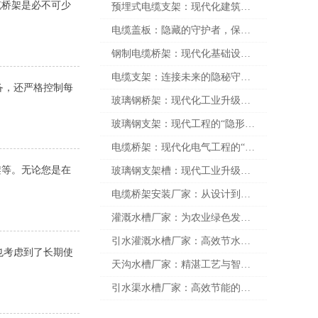
缆桥架是必不可少
预埋式电缆支架：现代化建筑中的隐形守护者
电缆盖板：隐藏的守护者，保护你的电缆安全无忧
钢制电缆桥架：现代化基础设施的“隐形守护者”
电缆支架：连接未来的隐秘守护者
备，还严格控制每
玻璃钢桥架：现代化工业升级的“隐形英雄”
玻璃钢支架：现代工程的“隐形力量”——轻量高强的未来之选
电缆桥架：现代化电气工程的“隐形守护者”
架等。无论您是在
玻璃钢支架槽：现代工业升级的“隐形英雄”——从设计理念到实际应用的全面解析
电缆桥架安装厂家：从设计到施工的全流程优化之路
灌溉水槽厂家：为农业绿色发展注入永续能量
引水灌溉水槽厂家：高效节水智能化的未来之选
也考虑到了长期使
天沟水槽厂家：精湛工艺与智能化升级，为您打造“水利之王”
引水渠水槽厂家：高效节能的水资源解决方案之道