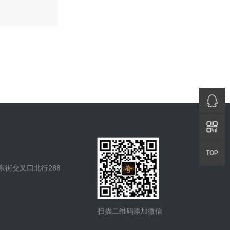
QQ咨询
返回顶部
TOP
街交叉口北行288
扫描二维码添加微信