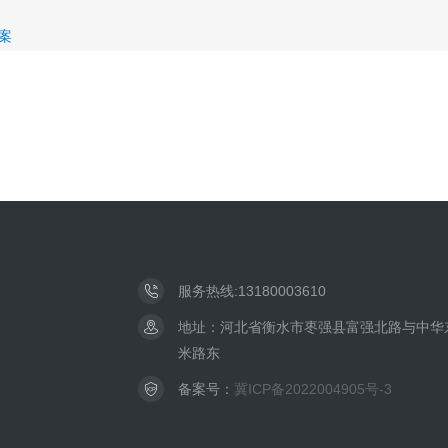
案
服务热线:13180003610
地址：河北省衡水市枣强县富强北路与中华东
米路东
备案号：
冀ICP备2022004905号-3