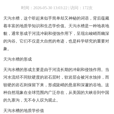
时间：2026-05-30 13:03:22 | 访问：172次
天沟水槽
，这个听起来似乎简单却又神秘的词语，背后蕴藏
着丰富的地质学知识和生态学价值。
天沟水槽
是一种地表地
貌，通常形成于河流冲刷和侵蚀作用下，呈现出峻峭而幽深
的沟谷。它们不仅是大自然的奇迹，也是科学研究的重要对
象。
天沟水槽
的形成
天沟水槽的形成主要是由于河流长期的冲刷和侵蚀作用。当
河水流经不同软硬度的岩石层时，软岩层会被河水蚀掉，而
较硬的岩石则保留下来，形成陡峭的悬崖和深邃的谷地。这
种自然现象在全球范围内广泛存在，从美国的大峡谷到中国
的九寨沟，无不令人叹为观止。
天沟水槽的地质学价值